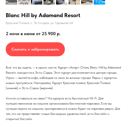
Blanc Hill by Adamand Resort
Красная Поляна, с. Эстосадок, ул. Гаражная 6А
2 ночи в июне от 25 900
р.
Скачать и забронировать
Всё, что вы ищете, — в одном месте. Курорт «Апарт-Отель Blanc Hill by Adamand
Resort» находится в Эсто-Садке. Этот курорт располагается в центре города.
Утром — выпейте кофе, наблюдая из окна за жизнью города. Рядом с курортом
можно прогуляться. Неподалёку: Курорт Красная поляна, Красная Поляна
(нижняя) и Эсто-Садок (верхняя).
Хотите оставаться на связи? На курорте есть бесплатный Wi-Fi. Для
путешественников на машине организована бесплатная парковка. Если вы
путешествуете на машине, припарковаться можно будет на парковке рядом. Для
тех, кто не представляет отдых без водных удовольствий, есть бассейн и
открытый бассейн.