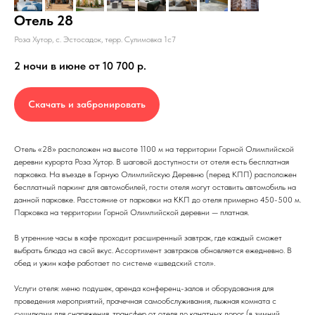
Отель 28
Роза Хутор, с. Эстосадок, терр. Сулимовка 1с7
2 ночи в июне от 10 700
р.
Скачать и забронировать
Отель «28» расположен на высоте 1100 м на территории Горной Олимпийской
деревни курорта Роза Хутор. В шаговой доступности от отеля есть бесплатная
парковка. На въезде в Горную Олимпийскую Деревню (перед КПП) расположен
бесплатный паркинг для автомобилей, гости отеля могут оставить автомобиль на
данной парковке. Расстояние от парковки на ККП до отеля примерно 450-500 м.
Парковка на территории Горной Олимпийской деревни — платная.
В утренние часы в кафе проходит расширенный завтрак, где каждый сможет
выбрать блюда на свой вкус. Ассортимент завтраков обновляется ежедневно. В
обед и ужин кафе работает по системе «шведский стол».
Услуги отеля: меню подушек, аренда конференц-залов и оборудования для
проведения мероприятий, прачечная самообслуживания, лыжная комната с
сушилками для снаряжения, трансфер от отеля до канатных дорог (в зимний