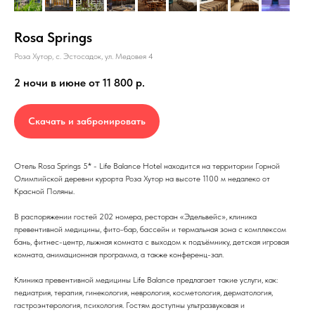
Rosa Springs
Роза Хутор, с. Эстосадок, ул. Медовея 4
2 ночи в июне от 11 800
р.
Скачать и забронировать
Отель Rosa Springs 5* - Life Balance Hotel находится на территории Горной
Олимпийской деревни курорта Роза Хутор на высоте 1100 м недалеко от
Красной Поляны.
В распоряжении гостей 202 номера, ресторан «Эдельвейс», клиника
превентивной медицины, фито-бар, бассейн и термальная зона с комплексом
бань, фитнес-центр, лыжная комната с выходом к подъёмнику, детская игровая
комната, анимационная программа, а также конференц-зал.
Клиника превентивной медицины Life Balance предлагает такие услуги, как:
педиатрия, терапия, гинекология, неврология, косметология, дерматология,
гастроэнтерология, психология. Гостям доступны ультразвуковая и