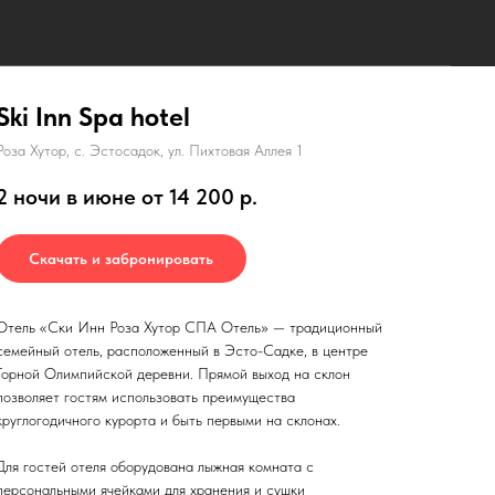
Ski Inn Spa hotel
Роза Хутор, с. Эстосадок, ул. Пихтовая Аллея 1
2 ночи в июне от 14 200
р.
Скачать и забронировать
Отель «Ски Инн Роза Хутор СПА Отель» — традиционный
семейный отель, расположенный в Эсто-Садке, в центре
Горной Олимпийской деревни. Прямой выход на склон
позволяет гостям использовать преимущества
круглогодичного курорта и быть первыми на склонах.
Для гостей отеля оборудована лыжная комната с
персональными ячейками для хранения и сушки