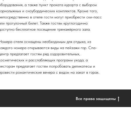
оборудования, а также пункт проката курорта с выбором
горнолыжных и сноубордических комплектов. Кроме того,
непосредственно в отеле гости могут приобрести ски-пасс
или прогулочный билет. Также гостям круглогодично
доступно бесплатное посещение тренажёрного зала.
Номера отеля оснащены необходимым для отдыха, из
каждого номера открываются виды на пейзажи гор. Спа-
центр предлагает гостям ряд оздоровительных,
косметических и расслабляющих программ ухода, а
ресторан предлагает гостям попробовать деликатесы и
провести романтические вечера с видом на закат в горах.
Все права защищены