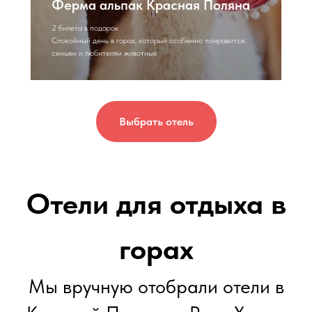
Ферма альпак Красная Поляна
2 билета в подарок
Спокойный день в горах, который особенно понравится
семьям и любителям животных
Выбрать отель
Эрбелия от Васта
Роза Хутор • современный отдых рядом с природой
2 ночи в июне от 10 200 ₽
Посмотреть отель