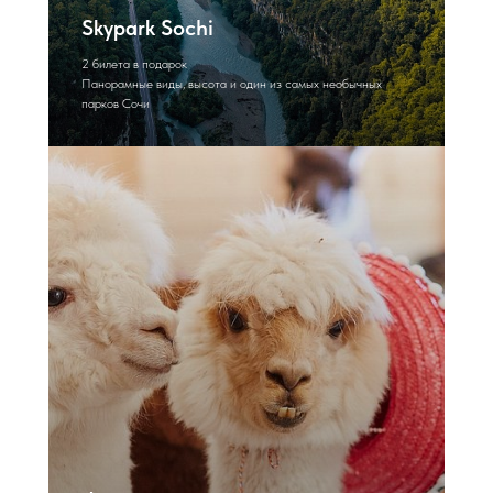
Skypark Sochi
2 билета в подарок
Панорамные виды, высота и один из самых необычных
парков Сочи
Отели для отдыха в
горах
Мы вручную отобрали отели в
Красной Поляне и Розе Хутор,
куда хочется уехать уже в
ближайшие выходные